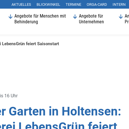
AKTUELLES
BLICKWINKEL
Suchen
TERMINE
ORGA-CARD
INTERN
Angebote für Menschen mit
Angebote für
An
Behinderung
Unternehmen
Pr
i LebensGrün feiert Saisonstart
is 16 Uhr
r Garten in Holtensen:
rei LebensGrün feiert