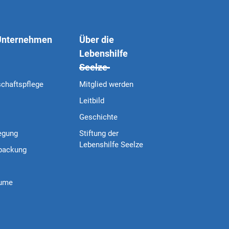
 Unternehmen
Über die
Lebenshilfe
Seelze
schaftspflege
Mitglied werden
Leitbild
Geschichte
egung
Stiftung der
Lebenshilfe Seelze
packung
äume