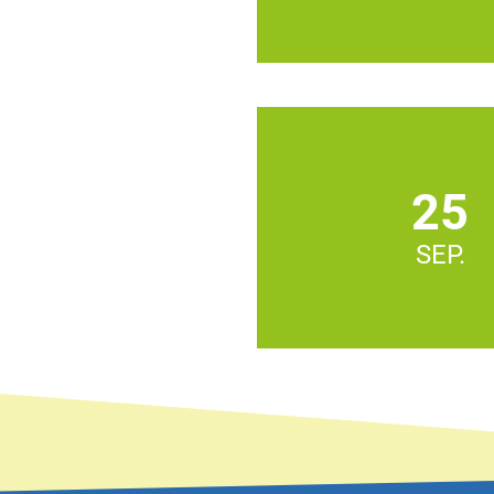
25
SEP.