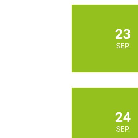
23
SEP.
24
SEP.