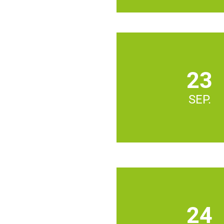
23
SEP.
24