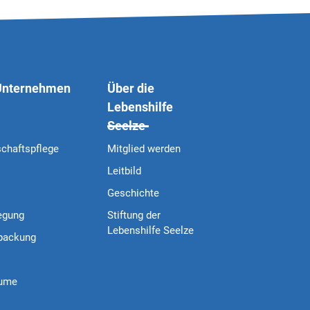
 Unternehmen
Über die
Lebenshilfe
Seelze
schaftspflege
Mitglied werden
Leitbild
Geschichte
egung
Stiftung der
Lebenshilfe Seelze
packung
äume