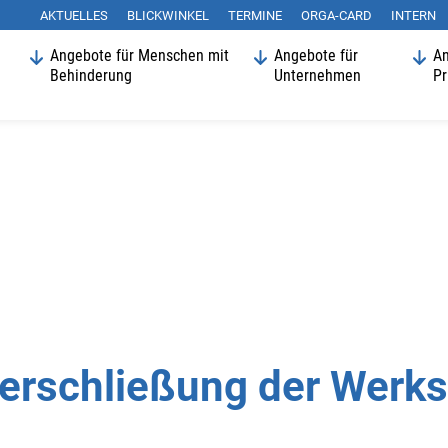
AKTUELLES
BLICKWINKEL
Suchen
TERMINE
ORGA-CARD
INTERN
Angebote für Menschen mit
Angebote für
An
Behinderung
Unternehmen
Pr
rschließung der Werks