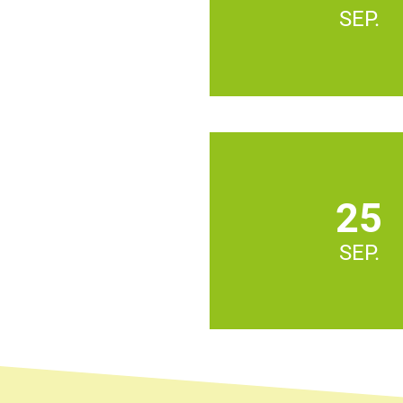
SEP.
25
SEP.