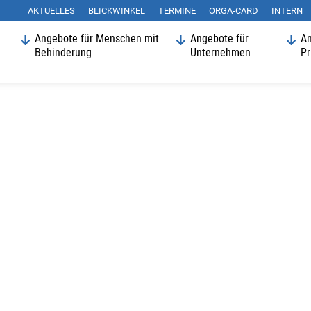
AKTUELLES
BLICKWINKEL
Suchen
TERMINE
ORGA-CARD
INTERN
Angebote für Menschen mit
Angebote für
An
Behinderung
Unternehmen
Pr