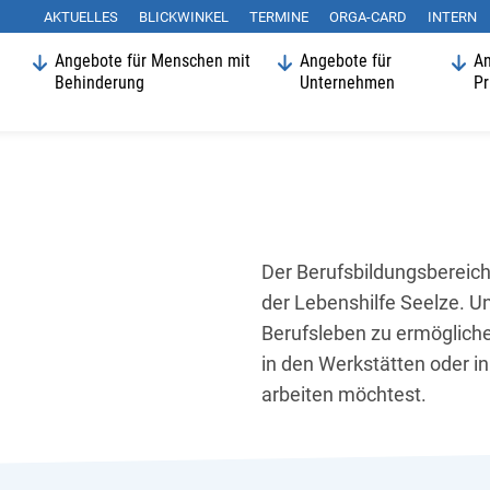
AKTUELLES
BLICKWINKEL
Suchen
TERMINE
ORGA-CARD
INTERN
Angebote für Menschen mit
Angebote für
An
Behinderung
Unternehmen
Pr
Der Berufsbildungsbereich
der Lebenshilfe Seelze. Uns
Berufsleben zu ermögliche
in den Werkstätten oder 
arbeiten möchtest.