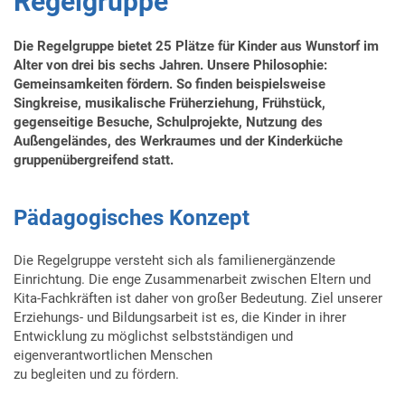
Regelgruppe
Montage und Verpackung
OrgaCard Demovideos
Wohnen
Krippe
Zulassung und Verfahren
Metall / Schlosserei
Marte Meo
Hauswirtschaft: Video-Rundgang
Wichtige Dokumente für deinen Praktikumsstart
Stiftung der Lebenshilfe Seelze
Die Regelgruppe bietet 25 Plätze für Kinder aus Wunstorf im
Wäscherei
Alter von drei bis sechs Jahren. Unsere Philosophie:
Hort
Der Berufsbildungsbereich – in Leichter Sprache
Holz / Tischlerei
Wohnheime
Neue Perspektiven: Marte Meo in der Frühförderung
Hauswirtschaft: Video-Rundgang
Büro für Leichte Sprache
Veranstaltungsräume im Torhaus
Gemeinsamkeiten fördern. So finden beispielsweise
Singkreise, musikalische Früherziehung, Frühstück,
Wäscherei
Wohngruppen
Marte Meo
Praktikum im Fachbereich Holz – Ein Beispiel
Wunstorf
Mediathek
Was ist Leichte Sprache?
gegenseitige Besuche, Schulprojekte, Nutzung des
Außengeländes, des Werkraumes und der Kinderküche
Küche
NEU: Haus- und Hofgemeinschaft Luthe
Idensen
Wunstorf: Wohngemeinschaft “Lukas-Cranach-
Downloads
Team
Was ist Leichte Sprache? – In Leichter Sprache
gruppenübergreifend statt.
Straße”
Montage, Verpackung und Logistik
Wohngruppen
Holtensen (Barsinghausen)
Angebote
Unser Team – In Leichter Sprache
Wunstorf: Hindenburgstraße
Pädagogisches Konzept
Garten- und Landschaftspflege
Ambulant betreutes Wohnen
Schulungen
Unsere Angebote – In Leichter Sprache
Wunstorf-Luthe: Wohngemeinschaft “Im
Stubbenhope”
LebensGrün
Wohntraining – ab 2020
Projekte und Referenzen
Die Regelgruppe versteht sich als familienergänzende
Einrichtung. Die enge Zusammenarbeit zwischen Eltern und
Wunstorf-Luthe: Wohngemeinschaft “Lindenhof”
LebensArt
Kosten
Projekte und Referenzen – In Leichter Sprache
Kita-Fachkräften ist daher von großer Bedeutung. Ziel unserer
Erziehungs- und Bildungsarbeit ist es, die Kinder in ihrer
Idensen: Wohngemeinschaft “Branddrift”
Aufnahme in die Werkstatt
Die Kosten – In Leichter Sprache
Entwicklung zu möglichst selbstständigen und
eigenverantwortlichen Menschen
zu begleiten und zu fördern.